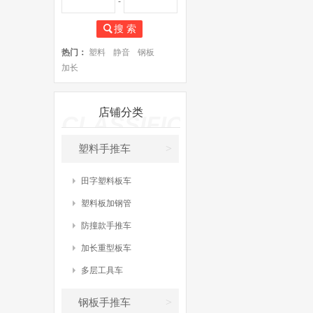
-
搜 索
热门：
塑料
静音
钢板
加长
店铺分类
CLASSIFICATE
>
塑料手推车
田字塑料板车
塑料板加钢管
防撞款手推车
加长重型板车
多层工具车
>
钢板手推车