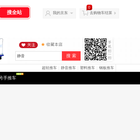
0
我的京东
去购物车结算
搜 索
超轻推车
|
静音推车
|
塑料推车
|
钢板推车
号手推车