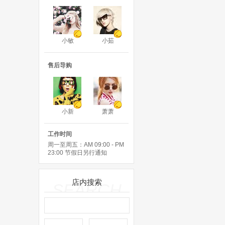
小敏
小茹
售后导购
小新
萧萧
工作时间
周一至周五：AM 09:00 - PM
23:00 节假日另行通知
店内搜索
SEARCH