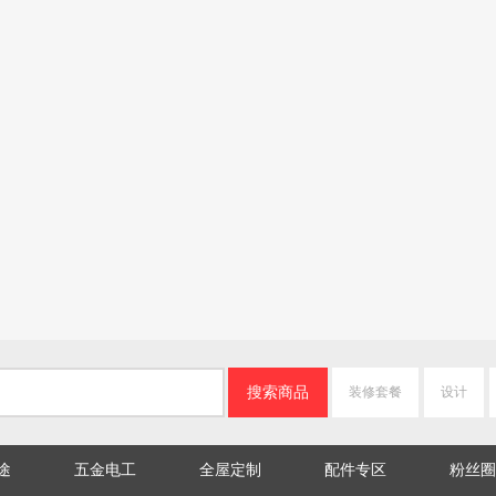
搬运宝平板车小推车折叠手
搬运宝平板车小推车折叠手
搬运宝小推车拉
推车400斤72x46cm装修拖车
推车手拉拖车拉货车
叠手推车手拉车
搬家拉货车JQ-2800L
90x60cm承重700斤JQ-5800L
72x46cm承重400
￥
￥
￥
立即购买
立即购买
立即购
搜索商品
装修套餐
设计
途
五金电工
全屋定制
配件专区
粉丝圈