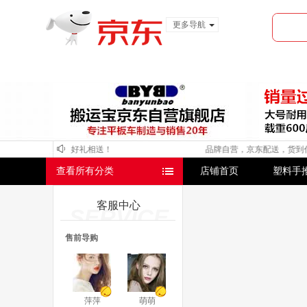
更多导航
服装城
食品
金融
购！关注店铺，好礼相送！
品牌自营，京东配送，货到付款
查看所有分类
店铺首页
塑料手
客服中心
SERVICE
售前导购
萍萍
萌萌