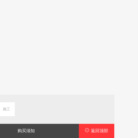
货平板车折
搬运宝小推车折叠平板车拉
搬运宝加强平板车小推车拉
拖车
货拖车700斤90x60cm手推车
货手推车拖车手拉车
斤JQ-2800H
装修手拉车JQ-5800H
90x60cm承重700斤JQ-5800C
￥
￥
买
立即购买
立即购买
施工
购买须知
返回顶部