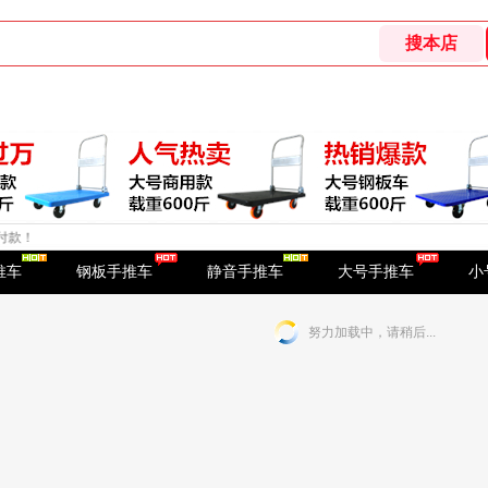
！
推车
钢板手推车
静音手推车
大号手推车
小
努力加载中，请稍后...